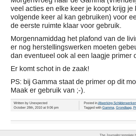
Morgenvroeg naar de Gamma (vriendelijk
veel acties en elke keer je koopt krijg je
volgende keer al kan gebruiken) voor een 
de eerste ruimte klaar voor gebruik.
Morgennamiddag het plafond van de liv
er nog herstellingswerken moeten gebeu
dan eventueel ook al een laagje primer 
Er komt schot in de zaak!
PS: bij Gamma staat de primer op dit m
Maak er gebruik van ;-).
Written by Unexpected
Posted in
Afwerking
,
Schilderwerke
October 28th, 2010 at 9:06 pm
Tagged with
Gamma
,
Grondlaag
,
P
The Journalist template